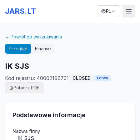
JARS.LT
PL
← Powrót do wyszukiwania
Przegląd
Finanse
IK SJS
Kod rejestru
:
40002196731
CLOSED
Łotwa
Pobierz PDF
Podstawowe informacje
Nazwa firmy
IK SJS