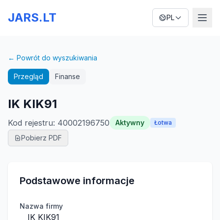
JARS.LT
PL
← Powrót do wyszukiwania
Przegląd
Finanse
IK KIK91
Kod rejestru
:
40002196750
Aktywny
Łotwa
Pobierz PDF
Podstawowe informacje
Nazwa firmy
IK KIK91