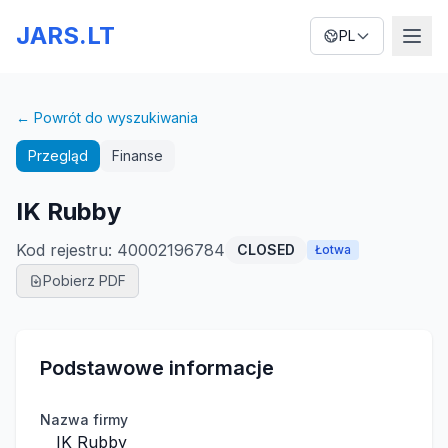
JARS.LT
PL
← Powrót do wyszukiwania
Przegląd
Finanse
IK Rubby
Kod rejestru
:
40002196784
CLOSED
Łotwa
Pobierz PDF
Podstawowe informacje
Nazwa firmy
IK Rubby