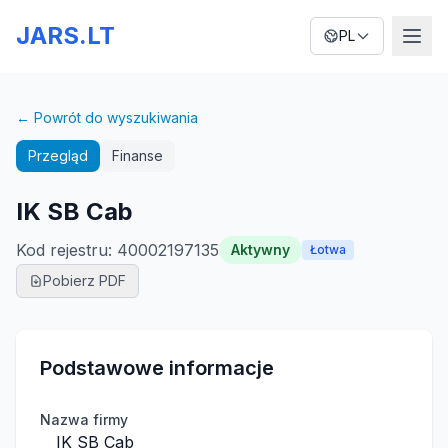
JARS.LT
PL
← Powrót do wyszukiwania
Przegląd
Finanse
IK SB Cab
Kod rejestru
:
40002197135
Aktywny
Łotwa
Pobierz PDF
Podstawowe informacje
Nazwa firmy
IK SB Cab