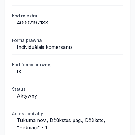
Kod rejestru
40002197188
Forma prawna
Individuālais komersants
Kod formy prawnej
IK
Status
Aktywny
Adres siedziby
Tukuma nov., Džūkstes pag., Džūkste,
"Erdmaņi" - 1