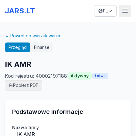
JARS.LT
PL
← Powrót do wyszukiwania
Przegląd
Finanse
IK AMR
Kod rejestru
:
40002197188
Aktywny
Łotwa
Pobierz PDF
Podstawowe informacje
Nazwa firmy
IK AMR