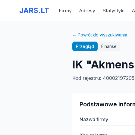
JARS.LT
Firmy
Adresy
Statystyki
A
← Powrót do wyszukiwania
Przegląd
Finanse
IK "Akmens
Kod rejestru
:
40002197205
Podstawowe infor
Nazwa firmy