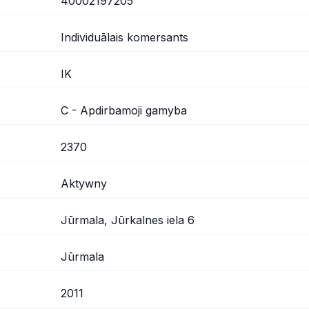
40002197205
Individuālais komersants
IK
C - Apdirbamoji gamyba
2370
Aktywny
Jūrmala, Jūrkalnes iela 6
Jūrmala
2011