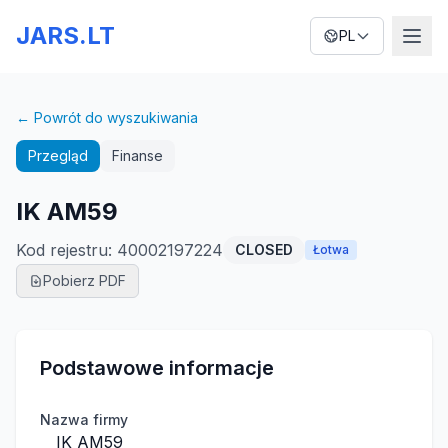
JARS.LT
PL
← Powrót do wyszukiwania
Przegląd
Finanse
IK AM59
Kod rejestru
:
40002197224
CLOSED
Łotwa
Pobierz PDF
Podstawowe informacje
Nazwa firmy
IK AM59