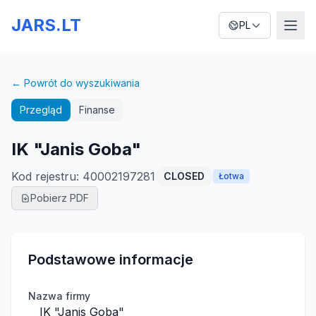
JARS.LT
PL
← Powrót do wyszukiwania
Przegląd
Finanse
IK "Janis Goba"
Kod rejestru
:
40002197281
CLOSED
Łotwa
Pobierz PDF
Podstawowe informacje
Nazwa firmy
IK "Janis Goba"