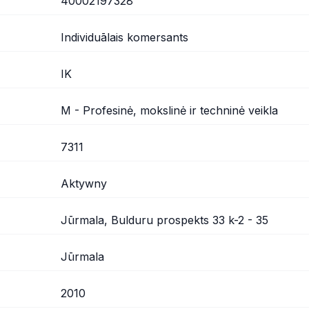
40002197328
Individuālais komersants
IK
M - Profesinė, mokslinė ir techninė veikla
7311
Aktywny
Jūrmala, Bulduru prospekts 33 k-2 - 35
Jūrmala
2010