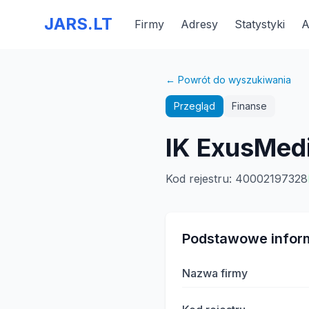
JARS.LT
Firmy
Adresy
Statystyki
A
← Powrót do wyszukiwania
Przegląd
Finanse
IK ExusMed
Kod rejestru
:
40002197328
Podstawowe infor
Nazwa firmy