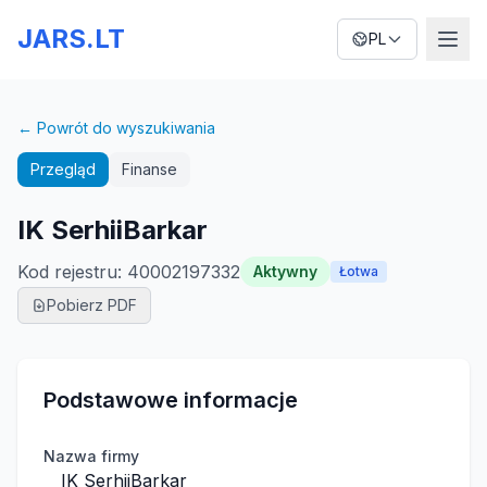
JARS.LT
PL
← Powrót do wyszukiwania
Przegląd
Finanse
IK SerhiiBarkar
Kod rejestru
:
40002197332
Aktywny
Łotwa
Pobierz PDF
Podstawowe informacje
Nazwa firmy
IK SerhiiBarkar